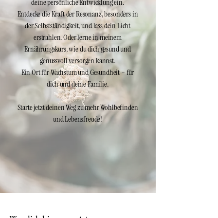
deine persönliche Entwicklung ein.
Entdecke die Kraft der Resonanz, besonders in
der Selbstständigkeit, und lass dein Licht
erstrahlen. Oder lerne in meinem
Ernährungskurs, wie du dich gesund und
genussvoll versorgen kannst.
Ein Ort für Wachstum und Gesundheit – für
dich und deine Familie.
Starte jetzt deinen Weg zu mehr Wohlbefinden
und Lebensfreude!