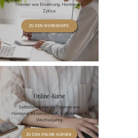
Themen wie Ernährung, Hormone &
Zyklus
ZU DEN WORKSHOPS
Online-Kurse
Selbstlernkurse zu Themen wie
Hormone, Kinderwunsch, Schilddrüse &
Wechseljahre
ZU DEN ONLINE-KURSEN