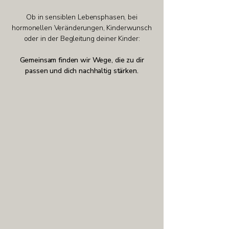
Ob in sensiblen Lebensphasen, bei
hormonellen Veränderungen, Kinderwunsch
oder in der Begleitung deiner Kinder:
Gemeinsam finden wir Wege, die zu dir
passen und dich nachhaltig stärken.