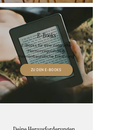
E-Books
E-Books für eine natürliche
Hormonregulation &
hormonfreundliche Ernährung
ZU DEN E-BOOKS
Deine Herausforderungen –