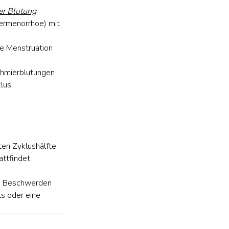
er Blutung
ermenorrhoe) mit 
e Menstruation 
hmierblutungen 
lus.
en Zyklushälfte.
ttfindet.
en Beschwerden 
s oder eine 