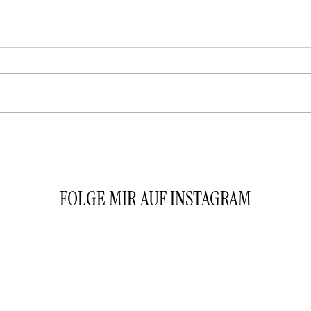
Klein
Östradiol & Progesteron – Die
wichtigsten weiblichen Hormone 🌿✨
FOLGE MIR AUF INSTAGRAM