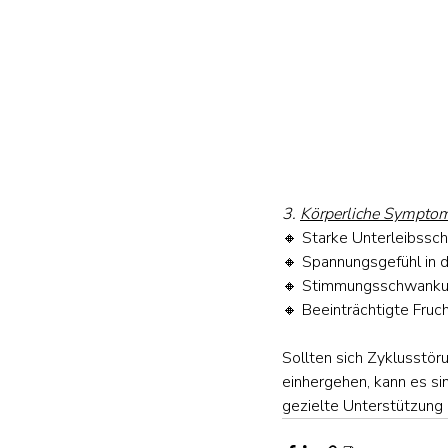
3. 
Körperliche Sympto
🔸 Starke Unterleibssc
🔸 Spannungsgefühl in d
🔸 Stimmungsschwankung
🔸 Beeinträchtigte Fruch
Sollten sich Zyklusstö
einhergehen, kann es si
gezielte Unterstützung 