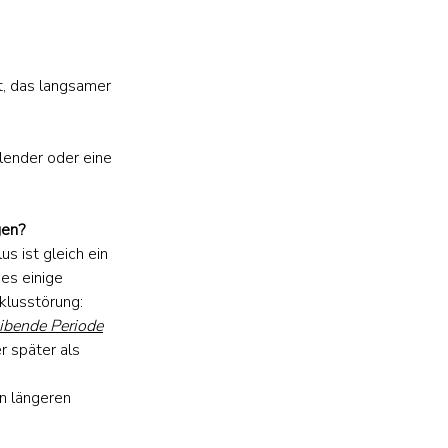
t, das langsamer 
lender oder eine 
gen?
s ist gleich ein 
es einige 
klusstörung:
ibende Periode
r später als 
n längeren 