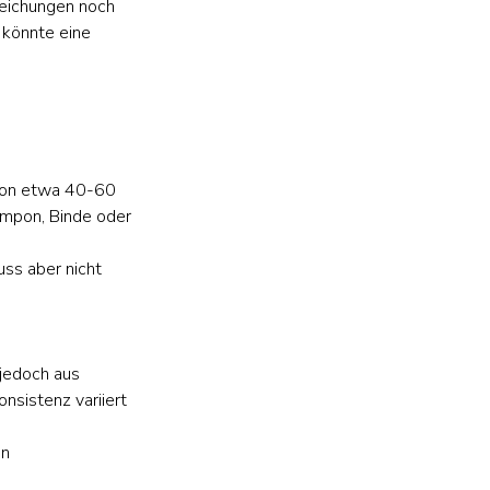
eichungen noch 
könnte eine 
 von etwa 40-60 
ampon, Binde oder 
ss aber nicht 
 jedoch aus 
sistenz variiert 
n 