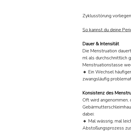
Zyklusstörung vorliege
So kannst du deine Peri
Dauer & Intensität
Die Menstruation dauer
ml als durchschnittlich
Menstruationstasse we
🔸 Ein Wechsel häufiger
zwangsläufig problemati
Konsistenz des Menstru
Oft wird angenommen, da
Gebärmutterschleimhaut,
dabei:
🔸 Mal wässrig, mal leic
Abstoßungsprozess zu