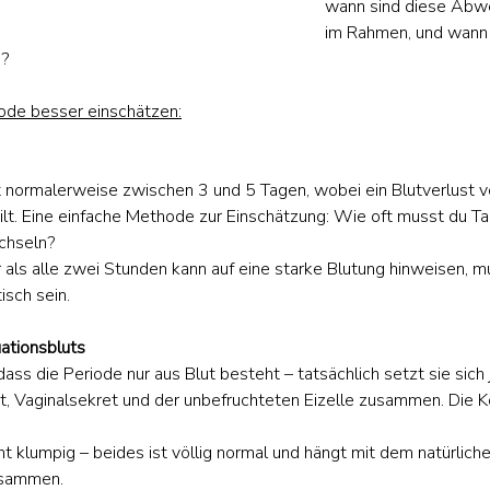
wann sind diese Abw
im Rahmen, und wann 
n?
ode besser einschätzen:
t normalerweise zwischen 3 und 5 Tagen, wobei ein Blutverlust
 gilt. Eine einfache Methode zur Einschätzung: Wie oft musst du T
chseln?
 als alle zwei Stunden kann auf eine starke Blutung hinweisen, mu
sch sein.
ationsbluts
ss die Periode nur aus Blut besteht – tatsächlich setzt sie sich
 Vaginalsekret und der unbefruchteten Eizelle zusammen. Die Kon
ht klumpig – beides ist völlig normal und hängt mit dem natürliche
sammen.