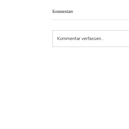
Kommentare
Kommentar verfassen...
Östrogendominanz vs. Östrogenmangel
– Wenn das Hormon aus dem
Gleichgewicht gerät 🌿⚖️