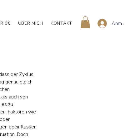
Anmelden
R 0€
ÜBER MICH
KONTAKT
, dass der Zyklus 
ag genau gleich 
chen 
als auch von 
 es zu 
. Faktoren wie 
oder 
gen beeinflussen 
ruation. Doch 